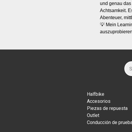
und genau das 
Achtsamkeit. Es
Abenteuer, mitt
💡 Mein Learni
auszuprobieren
Halfbikе
Accesorios
Piezas de repuesta
Outlet
Conducción de prueb