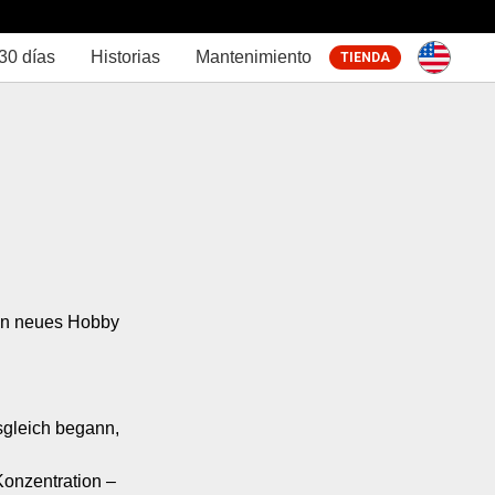
30 días
Historias
Mantenimiento
TIENDA
in neues Hobby 
sgleich begann, 
Konzentration – 