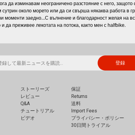
мога да изминавам неограничено разстояние с него, защото 
м сутрин около морето или да си свърша някаква работа в гр
и моменти заедно...С вълнение и благодарност желая на вс
и да преживее лекотата на потока, както мен с halfbike.
ストーリーズ
保証
レビュー
Returns
Q&A
送料
チュートリアル
Import Fees
ビデオ
プライバシー・ポリシー
30日間トライアル