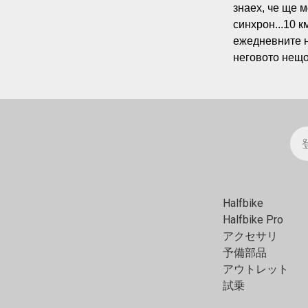
знаех, че ще 
синхрон...10 к
ежедневните н
неговото нещо 
Halfbike
Halfbike Pro
アクセサリ
予備部品
アウトレット
試乗