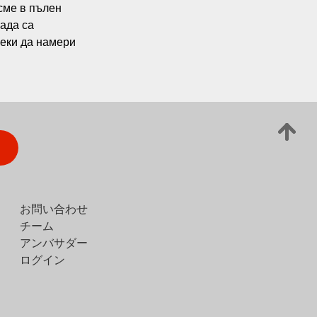
сме в пълен 
ада са 
еки да намери 
お問い合わせ
チーム
アンバサダー
ログイン