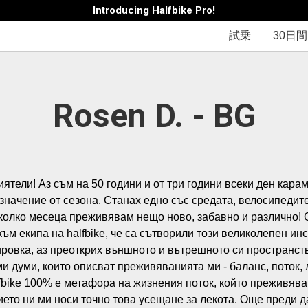
Introducing Halfbike Pro!
試乗
30日
Rosen D. - BG
ятели! Аз съм на 50 години и от три години всеки ден карам
 значение от сезона. Станах едно със средата, велосипедите
яколко месеца преживявам нещо ново, забавно и различно! С
ъм екипа на halfbike, че са сътворили този великолепен инс
ировка, аз преоткрих външното и вътрешното си пространст
и думи, които описват преживяванията ми - баланс, поток, л
lfbike 100% е метафора на жизнения поток, който преживява
ето ни ми носи точно това усещане за лекота. Още преди да 