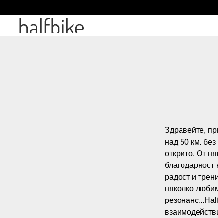
Здравейте, при
над 50 км, без
открито. От н
благодарност к
радост и трен
няколко любим
резонанс...Ha
взаимодействи