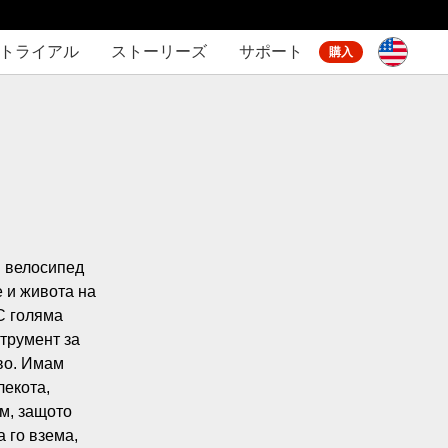
間トライアル
ストーリーズ
サポート
購入
 велосипед  
 и живота на 
 голяма 
трумент за 
во. Имам 
екота, 
м, защото 
го взема, 