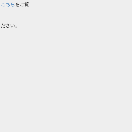
。
こちら
をご覧
ください。
ンバサダーマッ
一緒に学ぶこと
間トライアルに関