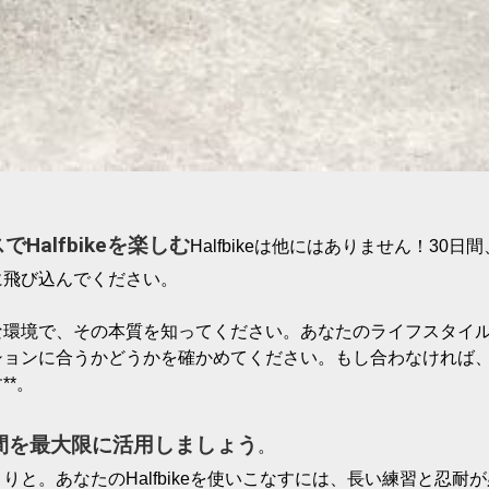
スで
Halfbike
を楽しむ
Halfbikeは他にはありません！30日
飛び込んでください。

な環境で、その本質を知ってください。あなたのライフスタイ
ションに合うかどうかを確かめてください。もし合わなければ
*。

日間を最大限に活用しましょう
。

くりと。あなたの
Halfbike
を使いこなすには、長い練習と忍耐が