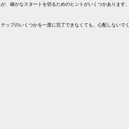
んが、確かなスタートを切るためのヒントがいくつかあります
ステップのいくつかを一度に完了できなくても、心配しないで
間から、追加のノウハウを収集する時間を取ってください。
ア
ボランティアを探すのもいいでしょう。経験豊富なライダーと
、より楽しくなります。

てほしい！楽しんで、そのプロセスを信じて。

手伝いします
導が必要な場合は、いつでもご連絡ください。
Halfbike
 30日
が必要な場合は、
返品ポリシー
をご覧ください。

イアルは
Halfbike
が届いたその日から始まります。

切り抜きなど、元のパッケージは必ず保管してください。
