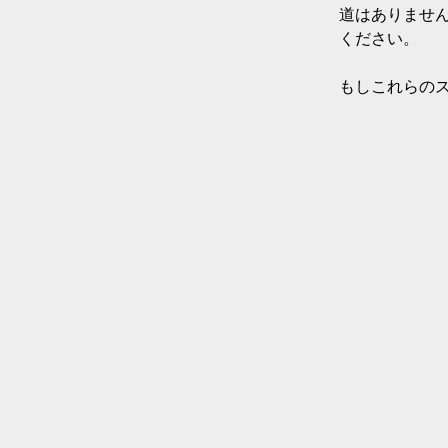
道はありませ
ください。

もしこれらの
Halfbikers
の仲
プ
でお近くの
で、より簡単に
そして思い出し
私たちがお
ご質問やご指
する追加情報
* 30日間トラ
箱や段ボールの