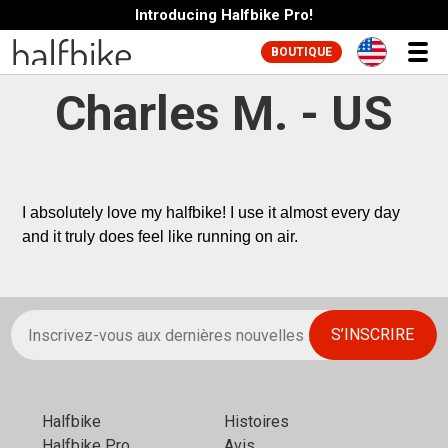
Introducing Halfbike Pro!
BOUTIQUE
Charles M. - US
I absolutely love my halfbike! I use it almost every day 
and it truly does feel like running on air.
Halfbikе
Histoires
Halfbike Pro
Avis