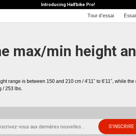
Introducing Halfbike Pro!
Тour d’essai
Essai
he max/min height a
ght range is between 150 and 210 cm / 4'11" to 6'11", while the
 / 253 lbs.