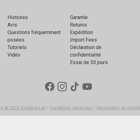
Histoires
Garantie
Avis
Returns
Questions fréquemment
Expédition
posées
Import Fees
Tutoriels
Déclaration de
Vidéo
confidentialité
Essai de 30 jours
ght © 2026
Kolelinia Ltd
/
Conditions générales
/
Déclaration de confid