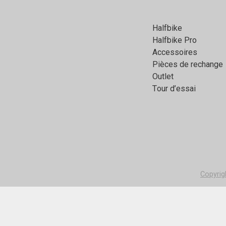
Halfbikе
Halfbike Pro
Аccessoires
Pièces de rechange
Outlet
Тour d’essai
Copyri